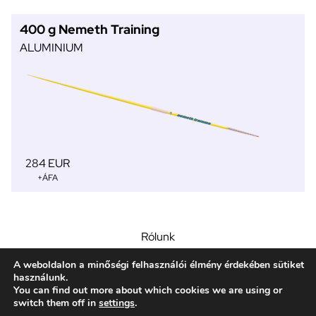
400 g Nemeth Training
ALUMINIUM
284 EUR
+ÁFA
Rólunk
Gerelyek
A weboldalon a minőségi felhasználói élmény érdekében sütiket
Segédlet
használunk.
Közösség
You can find out more about which cookies we are using or
switch them off in
settings
.
Kapcsolat