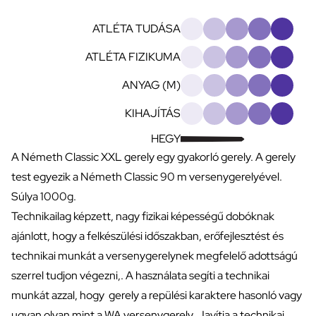
ATLÉTA TUDÁSA
ATLÉTA FIZIKUMA
ANYAG (M)
KIHAJÍTÁS
HEGY
A Németh Classic XXL gerely egy gyakorló gerely. A gerely
test egyezik a Németh Classic 90 m versenygerelyével.
Súlya 1000g.
Technikailag képzett, nagy fizikai képességű dobóknak
ajánlott, hogy a felkészülési időszakban, erőfejlesztést és
technikai munkát a versenygerelynek megfelelő adottságú
szerrel tudjon végezni,. A használata segíti a technikai
munkát azzal, hogy gerely a repülési karaktere hasonló vagy
ugyan olyan mint a WA versenygerely. Javítja a technikai