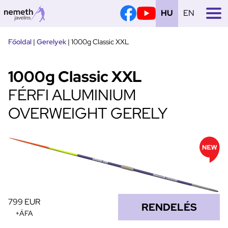
HU
EN
Tovább
Főoldal
|
Gerelyek
|
1000g Classic XXL
a
tartalomra
1000g Classic XXL
FÉRFI ALUMINIUM
OVERWEIGHT GERELY
799 EUR
RENDELÉS
+ÁFA