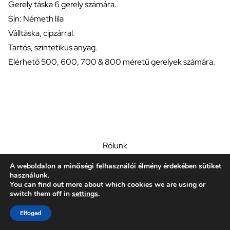
Gerely táska 6 gerely számára.
Sín: Németh lila
Válltáska, cipzárral.
Tartós, szintetikus anyag.
Elérhető 500, 600, 700 & 800 méretű gerelyek számára.
Rólunk
Gerelyek
A weboldalon a minőségi felhasználói élmény érdekében sütiket
Segédlet
használunk.
Közösség
You can find out more about which cookies we are using or
switch them off in
settings
.
Kapcsolat
© Nemeth Javelins 2026
Elfogad