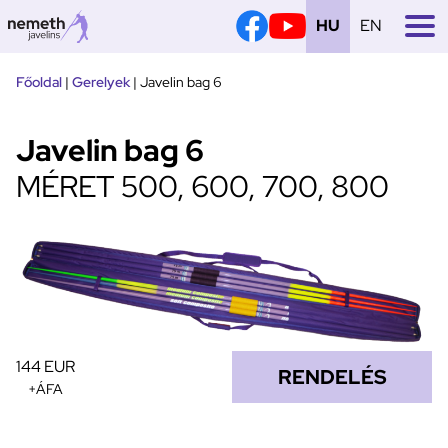
HU
EN
Tovább
Főoldal
|
Gerelyek
|
Javelin bag 6
a
tartalomra
Javelin bag 6
MÉRET 500, 600, 700, 800
144 EUR
RENDELÉS
+ÁFA