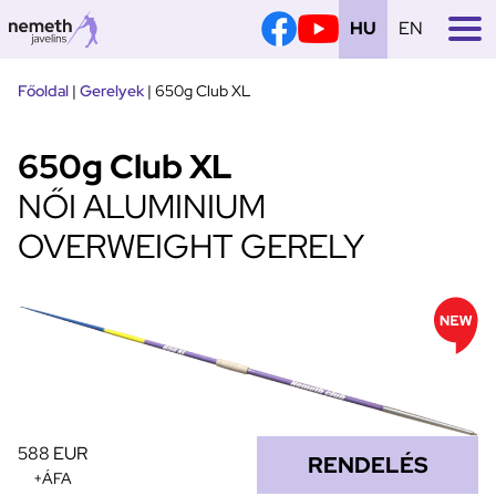
HU
EN
Tovább
Főoldal
|
Gerelyek
|
650g Club XL
a
tartalomra
650g Club XL
NŐI ALUMINIUM
OVERWEIGHT GERELY
588 EUR
RENDELÉS
+ÁFA